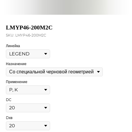
LMYP46-200M2C
SKU:
LMYP46-200M2C
Линейка
Назначение
Применение
DC
Dхв